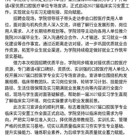
请4家优质口腔医疗单位专场宣讲，正式启动2027届临床实习安置工
作，实现就业与实习无缝衔接、双向赋能。
招聘会现场，学院领导班子带头走访参会口腔医疗类用人单
位，面对面与机构负责人深入交流，详细了解行业发展形势、岗位
用人需求、人才长期培养规划等。学院领导主动向各用人单位推介
我院2026届毕业生、深入沟通校企合作、人才输送、实习就业一体
化建设等合作事宜。通过近距离走访对接，进一步巩固优质就业合
作资源，拓宽毕业生就业渠道，为学院持续稳定做好就业工作筑牢
坚实基础。
借力本次校园招聘优质平台，学院同步精准对接优质口腔医疗
资源，专门邀请4家口碑好、资质优、实训强的口腔医疗用人单位入
校开展2027届口腔医学专业实习专场宣讲会。宣讲单位围绕机构发
展规模、临床带教团队、实习岗位安排、轮转学习计划、技能提升
路径、生活住宿保障及实习期满就业发展方向等内容进行全面介
绍，现场与学生面对面答疑解惑，帮助新一届2027级实习学生直观
了解临床实习环境、岗位实操要求与职业发展前景。
此次实习宣讲会的顺利开展，标志着我院2027届口腔医学专业
临床实习安置工作全面正式启动。学院坚持以临床岗位需求为导
向，严把实习单位准入关口，择优筛选带教规范、实训扎实、管理
严格的优质实习基地，切实以高质量临床实习夯实学生专业基础、
提升实操能力、锤炼职业素养，为后续学生高质量就业蓄力赋能。