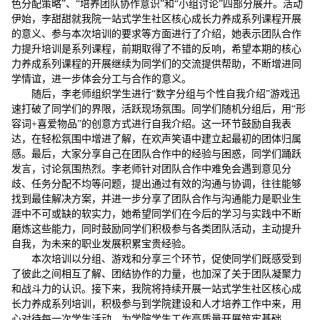
色分配策略”、“培养团队协作意识”和“小组讨论”四部分展开。活动
伊始，李甜甜就我院一站式学生社区核心成长力养成系列课程开展
的意义、参与本次培训的要求等方面进行了介绍，她表示团队合作
力提升培训是系列课程，前期取得了不错的反响，希望本期的核心
力养成系列课程的开展继续为同学们的交流提供帮助，不断增进同
学情谊，进一步体会分工与合作的意义。
随后，李老师组织学生进行“数字分组与个性自我介绍”游戏迅
速打破了同学们的界限，活跃现场氛围。同学们随机分组后，用“形
容词+喜爱物品”的创意方式进行自我介绍。这一环节鼓励自我表
达，在轻松氛围中增进了解，在欢声笑语中建立起最初的团体归属
感。最后，大家分享自己在团队合作中的经验与困惑，同学们踊跃
发言，讨论氛围热烈。李老师针对团队合作中难免会遇到意见分
歧、任务分配不均等问题，提出通过有效的沟通与协调，往往能够
找到最佳解决方案，并进一步分享了团队合作与沟通能力是职业生
涯中不可或缺的软实力，她希望同学们在今后的学习与实践中不断
磨炼这些能力，同时鼓励同学们积极参与各类团队活动，主动提升
自我，为未来的职业发展积累宝贵经验。
本次培训以分组、游戏和分享三个环节，促使同学们既感受到
了彼此之间相互了解、团结协作的力量，也加深了关于团队凝聚力
和战斗力的认识。接下来，我院将持续开展一站式学生社区核心成
长力养成系列培训，积极参与到学院建设和人才培养工作中来，用
心对待每一次学生活动，为学院学生工作高质量开展筑牢基础。