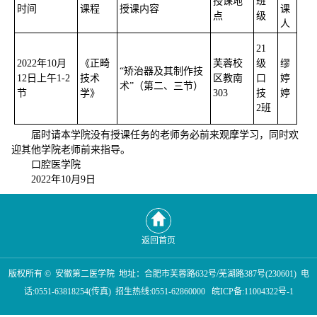
授课地
班
时间
课程
授课内容
课
点
级
人
21
2022年10月
《正畸
芙蓉校
级
缪
“矫治器及其制作技
12日上午1-2
技术
区教南
口
婷
术”（第二、三节）
节
学》
303
技
婷
2班
届时请本学院没有授课任务的老师务必前来观摩学习，同时欢
迎其他学院老师前来指导。
口腔医学院
2022年10月9日
返回首页
版权所有 © 安徽第二医学院 地址：合肥市芙蓉路632号/芜湖路387号(230601) 电
话:0551-63818254(传真) 招生热线:0551-62860000 皖ICP备:11004322号-1