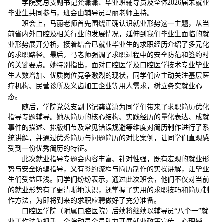
学院党总支副书记龚潇潇、毕业班辅导员及全体2026届未就业
毕业生共同参与，班会由辅导员马丽老师主持。
班会上，马丽老师首先围绕正确认识就业形势这一主题，从当
前省内外口腔及相关行业的发展情况，延伸到我们毕业生面临的就
业形势展开分析，接着结合已就业毕业生的求职经历介绍了多元化
的求职路径。最后，马老师强调了求职过程中的安全防范和签约时
的关键要点。她特别指出，面对口腔医学及口腔医学技术专业毕业
生人数增加、优质岗位竞争激烈的现状，同学们应主动关注基层医
疗机构、民营诊所及义齿加工企业等用人需求，树立务实就业心
态。
随后，学院党总支副书记龚潇潇为同学们带来了求职简历优化
指导专题辅导。她从简历的核心结构、实践经历的量化表达、成就
事件的描述、排版细节及常见错误规避等维度对简历制作进行了系
统讲解，并通过优秀简历与问题简历的对比案例，让同学们直观感
受到一份优秀简历的特征。
此次就业指导专题会内容丰富、针对性强，既有宏观的就业形
势与安全防骗指导，又有签约流程与简历制作的实操讲解，让毕业
生们受益匪浅。同学们纷纷表示，通过此次班会，他们不仅对当前
的就业形势有了更清晰地认识，还掌握了实用的求职技巧和简历制
作方法，为即将到来的求职应聘做好了充分准备。
口腔医学院（附属口腔医院）后续将继续以辅导员“八个一”就
业工作法为抓手，全院动员全员助力开展就业政策宣传、心理辅