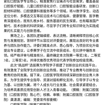
紧扣口腔医学专业核心，精准聚焦行业痛点与社会需求，覆盖基层
口腔医疗赋能、儿童口腔舒适化诊疗、口腔智能设备研发、创新口
腔材料研制、口腔健康科普服务等多个领域，将AI数字孪生、动态
定位分析、多模态交互等前沿技术与口腔临床、健康管理、医学教
育深度结合，既有扎根乡村、服务基层的民生探索，也有瞄准国产
替代、技术创新的科研突破，尽显学子们将专业知识转化为实践成
果的扎实能力与创新思维。
赛场之上，各团队逻辑缜密、表达流畅，清晰阐释项目核心优
势与发展规划，答辩环节从容应对评委提问，展现出良好的专业素
养与团队协作能力。评委们精准点评、悉心指导，为项目优化升级
提出专业建议，让参赛学子在交流中收获成长、在比拼中锤炼本
领。经严格评审与精准核分，最终确定本次院赛一等奖2名，二等奖
3名，三等奖5名，并择优推荐优秀项目代表学院参加校级竞赛。
此次“挑战杯”选拔赛为学院学子搭建了创新创业的实践平台，
有效激发了全院学生的创新创业热情，推动了专业教育与创新创业
教育的协同发展。接下来，口腔医学院将持续深耕创新创业育人体
系，为学生提供专业指导、资源对接和孵化支持，引导学子以专业
为基、以创新为翼，将个人成长与行业发展、社会需求紧密结合，
为培养高素质应用型创新人才注入青春动能。（撰稿：附属口腔医
院（口腔医学院）陈心竹；核稿、审稿：附属口腔医院（口腔医学
院）龚潇潇；编辑：党委宣传部姜楠）
口腔医学院（附属口腔医院）