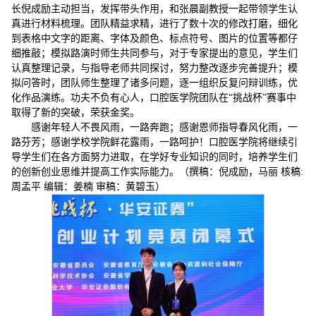
长倪成励主动担当，发挥带头作用，和张晨副教授一起带领学生认
真进行材料梳理。团队精益求精，进行了数十次的修改打磨，细化
到表格中文字的距离、字体及颜色、标点符号、图片的位置等都仔
细推敲；模拟路演时师生共同参与，对于专家提出的意见，学生们
认真整理记录，与指导老师共同探讨，努力整改逐步完善提升；模
拟问答时，团队师生整理了诸多问题，逐一组织反复问辩训练，优
化作品演练。功夫不负有心人，口腔医学院团队在“挑战杯”赛事中
取得了新的突破，荣获金奖。
感谢年轻人不畏风雨，一路奔跑；感谢恩师指导春风化雨，一
路芬芳；感谢学校学院鲜花露雨，一路呵护！口腔医学院将继续引
导学生们在各方面努力进取，在学好专业知识的同时，培养学生们
的创新创业思维并提高工作实际能力。（撰稿：倪成励，马丽 核稿:
周孟平 编辑：姜楠 审稿：黄碧玉）